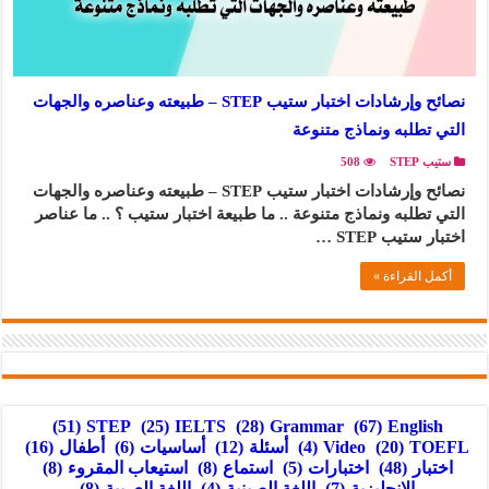
نصائح وإرشادات اختبار ستيب STEP – طبيعته وعناصره والجهات
التي تطلبه ونماذج متنوعة
ستيب STEP
508
نصائح وإرشادات اختبار ستيب STEP – طبيعته وعناصره والجهات
التي تطلبه ونماذج متنوعة .. ما طبيعة اختبار ستيب ؟ .. ما عناصر
اختبار ستيب STEP …
أكمل القراءة »
(51)
STEP
(25)
IELTS
(28)
Grammar
(67)
English
TOEFL
(20)
Video
(4)
أسئلة
(12)
أساسيات
(6)
أطفال
(16)
اختبار
(48)
اختبارات
(5)
استماع
(8)
استيعاب المقروء
(8)
الإنجليزية
(7)
اللغة الصينية
(4)
اللغة العربية
(8)