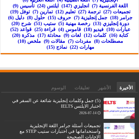
اللغة الفرنسية
(7)
انجليزي
(147)
ايلتس
(24)
تأسيس
(9)
تجميعات
(27)
ترجمة
(27)
تعليم
(12)
تمارين
(7)
توفل
(19)
جرامر
(18)
جمل إنجليزية
(7)
حروف
(15)
حلول
(8)
دليل
(6)
دورة إنجليزي
(13)
رخصة مهنية
(5)
ستيب
(51)
شرح
(20)
عبارات
(10)
فيديو
(18)
قاموس
(4)
قراءة
(25)
قواعد
(52)
كتابة
(16)
كلمات
(12)
لغات
(9)
محادثة
(17)
مذكرة
(20)
مصطلحات
(8)
مفردات
(7)
مقالات
(9)
ملخص
(10)
مهارات
(22)
نماذج
(15)
الأخيرة
الأشهر
تعليقات
الوسوم
(5) جمل وكلمات إنجليزية شائعة عن السفر في
اختبار الايلتس IELTS
2026-07-14
تجميعات أسئلة جرامر اللغة الإنجليزية
واستخداماتها في اختبارات ستيب STEP مع
الإجابات الصحيحة