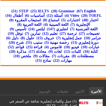
(51)
STEP
(25)
IELTS
(28)
Grammar
(67)
English
TOEFL
(20)
Video
(4)
أسئلة
(12)
أساسيات
(6)
أطفال
(16)
اختبار
(48)
اختبارات
(5)
استماع
(8)
استيعاب المقروء
(8)
الإنجليزية
(7)
اللغة الصينية
(4)
اللغة العربية
(8)
اللغة الفرنسية
(7)
انجليزي
(147)
ايلتس
(24)
تأسيس
(9)
تجميعات
(27)
ترجمة
(27)
تعليم
(12)
تمارين
(7)
توفل
(19)
جرامر
(18)
جمل إنجليزية
(7)
حروف
(15)
حلول
(8)
دليل
(6)
دورة إنجليزي
(13)
رخصة مهنية
(5)
ستيب
(51)
شرح
(20)
عبارات
(10)
فيديو
(18)
قاموس
(4)
قراءة
(25)
قواعد
(52)
كتابة
(16)
كلمات
(12)
لغات
(9)
محادثة
(17)
مذكرة
(20)
مصطلحات
(8)
مفردات
(7)
مقالات
(9)
ملخص
(10)
مهارات
(22)
نماذج
(15)
الأخيرة
الأشهر
تعليقات
الوسوم
(5) جمل وكلمات إنجليزية شائعة عن السفر في
اختبار الايلتس IELTS