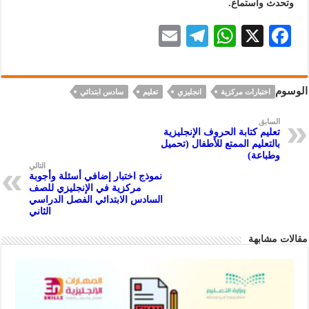
وتحدث واستماع.
E
Te
W
X
F
m
le
h
ac
ai
gr
at
eb
الوسوم
اختبارات مركزية
انجليزي
تعليم
سادس ابتدائي
l
a
s
oo
m
A
k
السابق
تعليم كتابة الحروف الإنجليزية
p
بالتعليم الممتع للأطفال (تحميل
وطباعة)
p
التالي
نموذج اختبار إضافي أسئلة وأجوبة
مركزية في الإنجليزي للصف
السادس الابتدائي الفصل الدراسي
الثاني
مقالات مشابهة