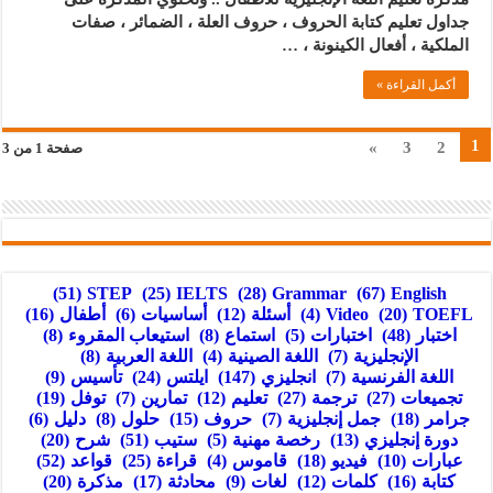
جداول تعليم كتابة الحروف ، حروف العلة ، الضمائر ، صفات
الملكية ، أفعال الكينونة ، …
أكمل القراءة »
1
»
3
2
صفحة 1 من 3
(51)
STEP
(25)
IELTS
(28)
Grammar
(67)
English
TOEFL
(20)
Video
(4)
أسئلة
(12)
أساسيات
(6)
أطفال
(16)
اختبار
(48)
اختبارات
(5)
استماع
(8)
استيعاب المقروء
(8)
الإنجليزية
(7)
اللغة الصينية
(4)
اللغة العربية
(8)
اللغة الفرنسية
(7)
انجليزي
(147)
ايلتس
(24)
تأسيس
(9)
تجميعات
(27)
ترجمة
(27)
تعليم
(12)
تمارين
(7)
توفل
(19)
جرامر
(18)
جمل إنجليزية
(7)
حروف
(15)
حلول
(8)
دليل
(6)
دورة إنجليزي
(13)
رخصة مهنية
(5)
ستيب
(51)
شرح
(20)
عبارات
(10)
فيديو
(18)
قاموس
(4)
قراءة
(25)
قواعد
(52)
كتابة
(16)
كلمات
(12)
لغات
(9)
محادثة
(17)
مذكرة
(20)