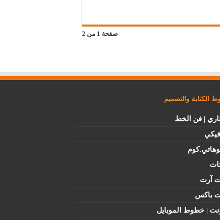
صفحة 1 من 2
 الكتابة والتصميم
اري | فن الخط
فيكي
وهاتي.كوم
ات
ت آرت
ت باكس
نت | خطوط الموبايل