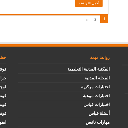
أكمل القراءة »
1
»
2
روابط مهمة
خطوط
المكتبة المدنية التعليمية
فونت
المجلة المدنية
جرا
اختبارات مركزية
لوج
اختبارات موهبة
فونت
اختبارات قياس
فون
أسئلة قياس
فون
مهارات نافس
آيفو