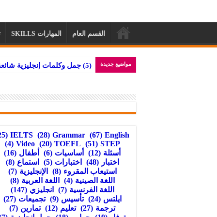
القسم العام
المهارات SKILLS
ت
مواضيع جديدة
تجميعات أ
(25)
IELTS
(28)
Grammar
(67)
English
(4)
Video
(20)
TOEFL
(51)
STEP
أسئلة
(12)
أساسيات
(6)
أطفال
(16)
اختبار
(48)
اختبارات
(5)
استماع
(8)
استيعاب المقروء
(8)
الإنجليزية
(7)
اللغة الصينية
(4)
اللغة العربية
(8)
اللغة الفرنسية
(7)
انجليزي
(147)
ايلتس
(24)
تأسيس
(9)
تجميعات
(27)
ترجمة
(27)
تعليم
(12)
تمارين
(7)