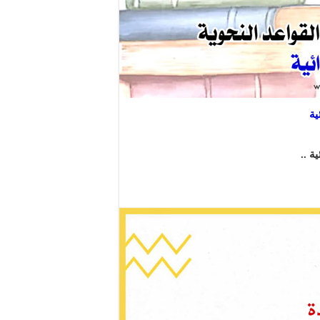
ية
ة ..