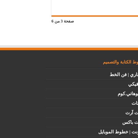
صفحة 3 من 6
 الكتابة والتصميم
اري | فن الخط
فيكي
وهاتي.كوم
ات
ت آرت
ت باكس
نت | خطوط الموبايل