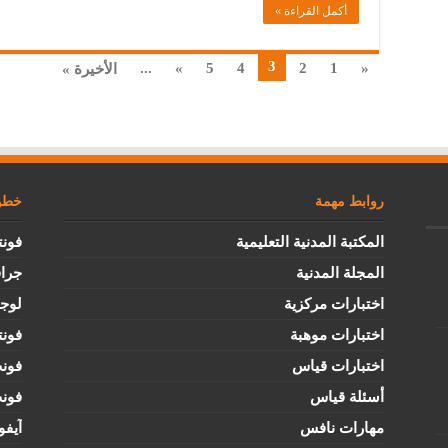
أكمل القراءة »
3
...
»
5
4
2
1
«
الأخيرة »
روابط مهمة
خطوط
المكتبة المدنية التعليمية
فونت
المجلة المدنية
جرا
اختبارات مركزية
لوج
اختبارات موهبة
فونت
اختبارات قياس
فون
أسئلة قياس
فون
مهارات نافس
آيفو