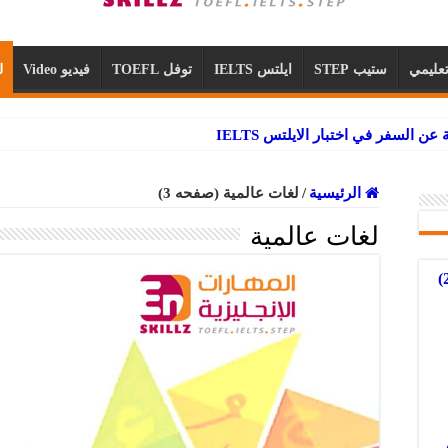
عليمي
ستيب STEP
ايلتس IELTS
توفل TOEFL
فيديو Video
ل
الرئيسية
/
لغات عالمية (صفحه 3)
لغات عالمية