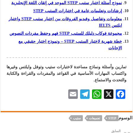
نموذج أسئلة اختبار ستيب STEP الموحد في إتقان اللغة الإنجليزية
إرشادات وتعليمات عامة في اختبارات الستيب STEP
معلومات وتفاصيل وفيديو الفروقات بين اختبار ستيب STEP واختبار
ايلتس IELTS
مجموعة فوكاب دليلك للستيب STEP فهم وحفظ مفردات النصوص
خطة شهرية لاختبار الستيب STEP – ونموذج اختبار حقيقي مع
الإجابات
تمارين وأسئلة ونماذج مساعدة لاختبارات ستيب وتوفل وايلتس وغيرها
واكتساب المهارات الأساسية في القواعد والمفردات والقراءة و
الكتابة
والتحدث والاستماع.
E
Te
W
X
F
m
le
h
ac
ai
gr
at
eb
الوسوم
STEP
تجميعات
ستيب
l
a
s
oo
m
A
k
السابق