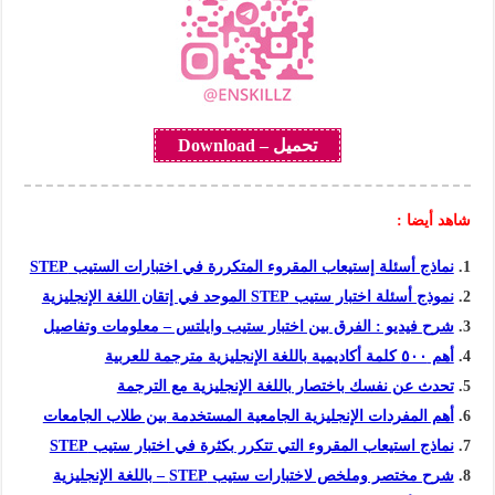
تحميل – Download
شاهد أيضا :
نماذج أسئلة إستيعاب المقروء المتكررة في اختبارات الستيب STEP
نموذج أسئلة اختبار ستيب STEP الموحد في إتقان اللغة الإنجليزية
شرح فيديو : الفرق بين اختبار ستيب وايلتس – معلومات وتفاصيل
أهم ٥٠٠ كلمة أكاديمية باللغة الإنجليزية مترجمة للعربية
تحدث عن نفسك باختصار باللغة الإنجليزية مع الترجمة
أهم المفردات الإنجليزية الجامعية المستخدمة بين طلاب الجامعات
نماذج استيعاب المقروء التي تتكرر بكثرة في اختبار ستيب STEP
شرح مختصر وملخص لاختبارات ستيب STEP – باللغة الإنجليزية