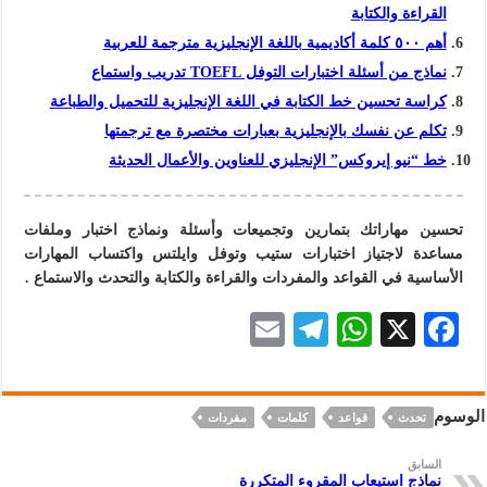
القراءة والكتابة
أهم ٥٠٠ كلمة أكاديمية باللغة الإنجليزية مترجمة للعربية
نماذج من أسئلة اختبارات التوفل TOEFL تدريب واستماع
كراسة تحسين خط الكتابة في اللغة الإنجليزية للتحميل والطباعة
تكلم عن نفسك بالإنجليزية بعبارات مختصرة مع ترجمتها
خط “نيو إيروكس” الإنجليزي للعناوين والأعمال الحديثة
تحسين مهاراتك بتمارين وتجميعات وأسئلة ونماذج اختبار وملفات
مساعدة لاجتياز اختبارات ستيب وتوفل وايلتس واكتساب المهارات
الأساسية في القواعد والمفردات والقراءة و
الكتابة
والتحدث والاستماع .
E
Te
W
X
F
m
le
h
ac
ai
gr
at
eb
الوسوم
تحدث
قواعد
كلمات
مفردات
l
a
s
oo
m
A
k
السابق
نماذج استيعاب المقروء المتكررة