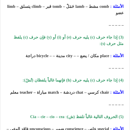
الأمثلة :
comb مشط – lamb حَمَلْ – tomb قبر – climb يتسلق – limb
عضو
– – – – –
(3) إذا جاء حرف (c) يليه حرف (e) أو (i) أو (y) فإن حرف (c) يلفظ
مثل حرف (s):
الأمثلة :
place مكان / يضع – – city مدينة – – bicycle دراجة
– – – – –
(4) إذا جاء حرف (c) يليه حرف (h) فإنهما غالباً يلفظان (تْشْ):
الأمثلة :
chair كرسي – chat دردشة – match مباراة – teacher معلم
– – – – –
(5) الحروف التالية غالباً تلفظ (ش): Cia – cie – cio – cea
الأمثلة :
special خاص – conscience ضمير – unconscious فاقد الوعي –