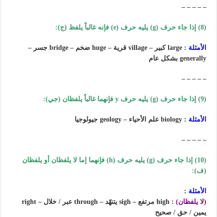
– – – – –
(8) إذا جاء حرف (g) يليه حرف (e) فإنه غالباً يلفظ (ج):
الأمثلة :
large كبير – village قرية – huge ضخم – bridge جسر –
generally بشكل عام
– – – – –
(9) إذا جاء حرف (g) يليه حرف y فإنهما غالباً يلفظان (جي):
الأمثلة :
biology علم الأحياء – geology جيولوجيا
– – – – –
(10) إذا جاء حرف (g) يليه حرف (h) فإنهما إما لا يلفظان أو يلفظان
(ف):
الأمثلة :
(لا يلفظان) :
high مرتفع – sigh يتنهّد – through عبر / خلال – right
يمين / حق / صحيح