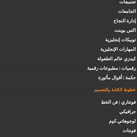
تجميعات
الجامعات
إدارة النجاح
اكس بوينت
توبيكات إنجليزية
المهارات الإنجليزية
كيدزي عالم الطفولة
رقميات | مطبوعات رقمية
حكمة | أقوال مأثورة
خطوط الكتابة والتصميم
فونتاري | فن الخط
جرافيكي
لوجوهاتي.كوم
فونتات