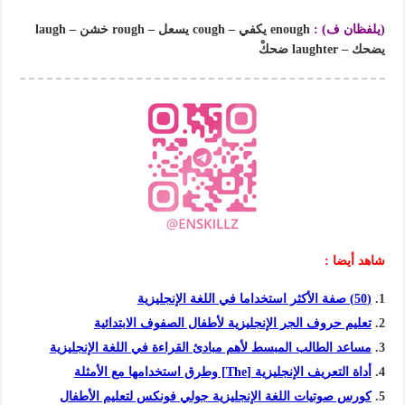
(يلفظان ف) :
enough يكفي – cough يسعل – rough خشن – laugh
يضحك – laughter ضحكْ
شاهد أيضا :
(50) صفة الأكثر استخداما في اللغة الإنجليزية
تعليم حروف الجر الإنجليزية لأطفال الصفوف الابتدائية
مساعد الطالب المبسط لأهم مبادئ القراءة في اللغة الإنجليزية
أداة التعريف الإنجليزية [The] وطرق استخدامها مع الأمثلة
كورس صوتيات اللغة الإنجليزية جولي فونكس لتعليم الأطفال