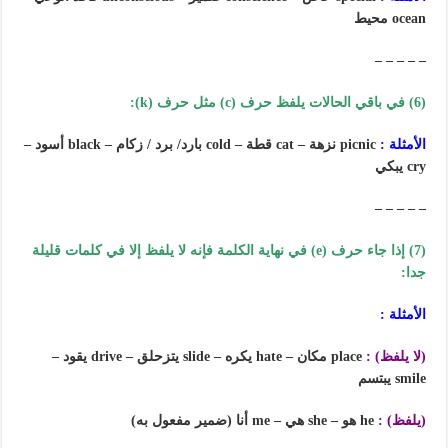
ocean محيط
– – – – –
(6) في باقي الحالات يلفظ حرف (c) مثل حرف (k):
الأمثلة :
picnic نزهة – cat قطة – cold بارد/ برد / زكام – black أسود –
cry يبكي
– – – – –
(7) إذا جاء حرف (e) في نهاية الكلمة فإنه لا يلفظ إلا في كلمات قليلة
جدا:
الأمثلة :
(لا يلفظ) :
place مكان – hate يكره – slide يتزحلق – drive يقود –
smile يبتسم
(يلفظ) :
he هو – she هي – me أنا (ضمير مفعول به)