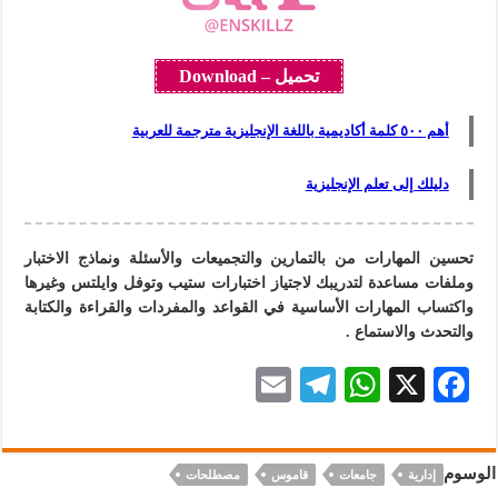
تحميل – Download
أهم ٥٠٠ كلمة أكاديمية باللغة الإنجليزية مترجمة للعربية
دليلك إلى تعلم الإنجليزية
تحسين المهارات من بالتمارين والتجميعات والأسئلة ونماذج الاختبار
وملفات مساعدة لتدريبك لاجتياز اختبارات ستيب وتوفل وايلتس وغيرها
واكتساب المهارات الأساسية في القواعد والمفردات والقراءة و
الكتابة
والتحدث والاستماع .
E
Te
W
X
F
m
le
h
ac
ai
gr
at
eb
الوسوم
إدارية
جامعات
قاموس
مصطلحات
l
a
s
oo