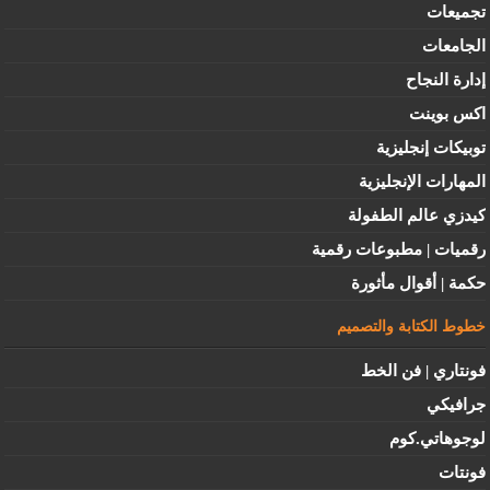
تجميعات
الجامعات
إدارة النجاح
اكس بوينت
توبيكات إنجليزية
المهارات الإنجليزية
كيدزي عالم الطفولة
رقميات | مطبوعات رقمية
حكمة | أقوال مأثورة
خطوط الكتابة والتصميم
فونتاري | فن الخط
جرافيكي
لوجوهاتي.كوم
فونتات