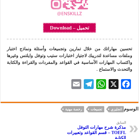
تحميل – Download
تحسين مهاراتك من خلال تمارين وتجميعات وأسئلة ونماذج اختبار
وملفات مساعدة لتدريبك لاجتياز اختبارات ستيب وتوفل وايلتس وغيرها
واكتساب المهارات الأساسية في القواعد والمفردات والقراءة و
الكتابة
والتحدث والاستماع .
E
Te
W
X
F
m
le
h
ac
ai
gr
at
eb
الوسوم
انجليزي
تجميعات
رخصة مهنية
l
a
s
oo
m
A
k
السابق
مذكرة شرح مهارات التوفل
p
TOEFL – قسم القواعد وتعبيرات
الكتابة