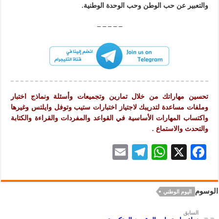
والتعبير عن حب الوطن وحب الوحدة الوطنية.
– – – – –
تحسين مهاراتك من خلال تمارين وتجميعات وأسئلة ونماذج اختبار
وملفات مساعدة لتدريبك لاجتياز اختبارات ستيب وتوفل وايلتس وغيرها
واكتساب المهارات الأساسية في القواعد والمفردات والقراءة و
الكتابة
والتحدث والاستماع .
E
Te
W
X
F
m
le
h
ac
ai
gr
at
eb
الوسوم
اليوم الوطني
l
a
s
oo
m
A
k
السابق