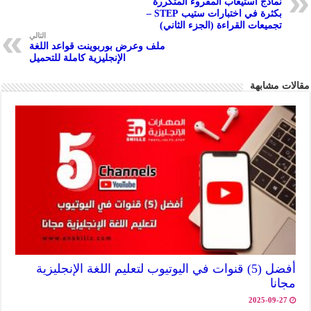
نماذج استيعاب المقروء المتكررة
p
بكثرة في اختبارات ستيب STEP –
تجميعات القراءة (الجزء الثاني)
p
التالي
ملف وعرض بوربوينت قواعد اللغة
الإنجليزية كاملة للتحميل
مقالات مشابهة
أفضل (5) قنوات في اليوتيوب لتعليم اللغة الإنجليزية
مجانا
2025-09-27