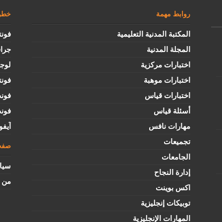
روابط مهمة
خطوط
المكتبة المدنية التعليمية
فونت
المجلة المدنية
جرا
اختبارات مركزية
لوج
اختبارات موهبة
فونت
اختبارات قياس
فون
أسئلة قياس
فون
مهارات نافس
آيفو
تجميعات
صفح
الجامعات
سيا
إدارة النجاح
من ن
اكس بوينت
توبيكات إنجليزية
المهارات الإنجليزية