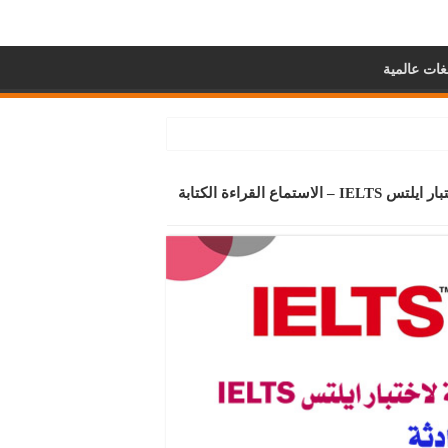
غات عالمية
التدريبات على الأقسام الأربعة لاختبار ايلتس IELTS – الاستماع القراءة الكتابة