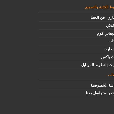
 الكتابة والتصميم
اري | فن الخط
فيكي
وهاتي.كوم
ات
ت آرت
ت باكس
نت | خطوط الموبايل
ات
سة الخصوصية
حن – تواصل معنا