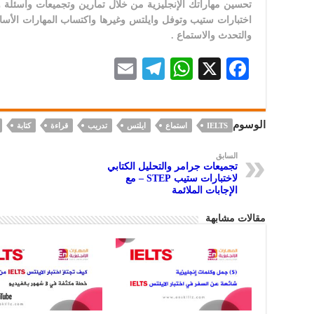
تحسين مهاراتك الإنجليزية من خلال تمارين وتجميعات وأسئلة ون
اختبارات ستيب وتوفل وايلتس وغيرها واكتساب المهارات الأساس
والتحدث والاستماع .
E
Te
W
X
F
m
le
h
ac
ai
gr
at
eb
الوسوم
IELTS
استماع
ايلتس
تدريب
قراءة
كتابة
l
a
s
oo
m
A
k
السابق
تجميعات جرامر والتحليل الكتابي
p
لاختبارات ستيب STEP – مع
الإجابات الملائمة
p
مقالات مشابهة