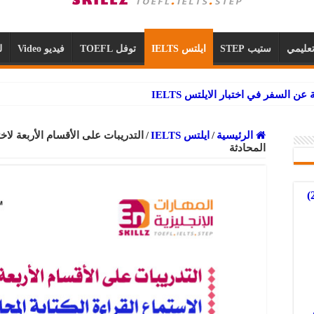
عليمي
ستيب STEP
ايلتس IELTS
توفل TOEFL
فيديو Video
ل
الرئيسية
/
ايلتس IELTS
/
المحادثة