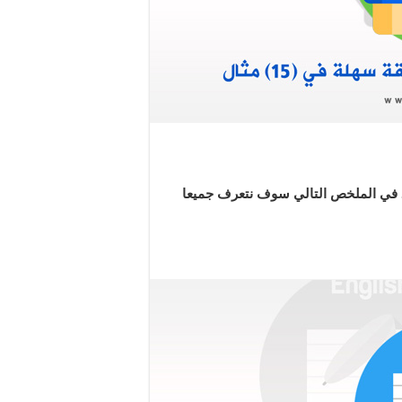
ف المركبة بطريقة سهلة في (15) مثال .. في الملخص التالي سوف نتعرف جميعا