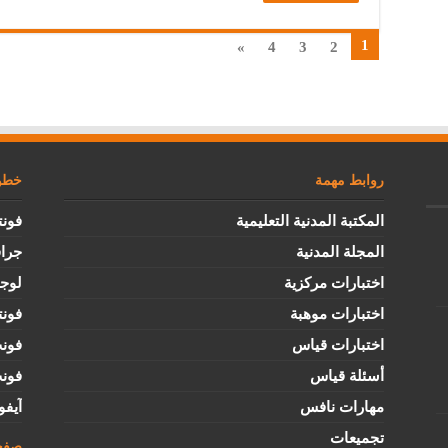
1
»
4
3
2
روابط مهمة
خطوط
المكتبة المدنية التعليمية
فونت
المجلة المدنية
جرا
اختبارات مركزية
لوج
اختبارات موهبة
فونت
اختبارات قياس
فون
أسئلة قياس
فون
مهارات نافس
آيفو
تجميعات
صفح