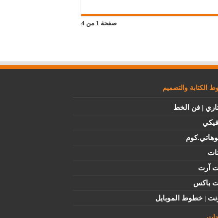
صفحة 1 من 4
 الكتابة والتصميم
اري | فن الخط
فيكي
وهاتي.كوم
ات
ت آرت
ت باكس
نت | خطوط الموبايل
ات