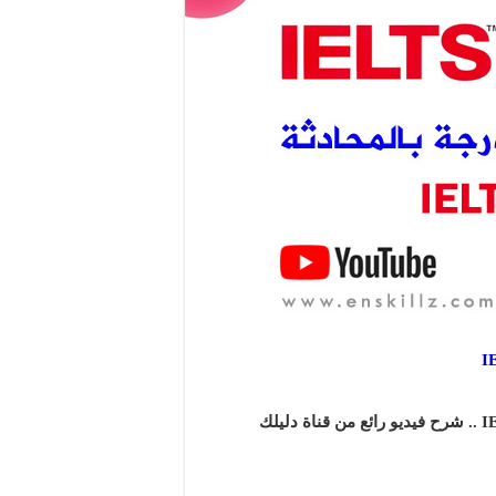
أهم 25 كلمة ترفع الدرجة بالمحادثة في اختبار الايلتس IELTS .. شرح فيديو رائع من قناة دليلك