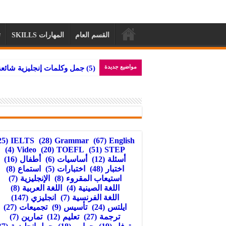
القسم العام
المهارات SKILLS
ت
مواضيع جديدة
تجميعات أسئل
(25)
IELTS
(28)
Grammar
(67)
English
(4)
Video
(20)
TOEFL
(51)
STEP
أسئلة
(12)
أساسيات
(6)
أطفال
(16)
اختبار
(48)
اختبارات
(5)
استماع
(8)
استيعاب المقروء
(8)
الإنجليزية
(7)
اللغة الصينية
(4)
اللغة العربية
(8)
اللغة الفرنسية
(7)
انجليزي
(147)
ايلتس
(24)
تأسيس
(9)
تجميعات
(27)
ترجمة
(27)
تعليم
(12)
تمارين
(7)