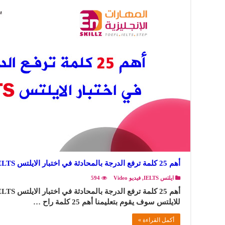
أهم 25 كلمة ترفع الدرجة بالمحادثة في اختبار الايلتس IELTS
ايلتس IELTS
,
فيديو Video
594
للايلتس سوف يقوم بتعليمنا أهم 25 كلمة راح …
أكمل القراءة »